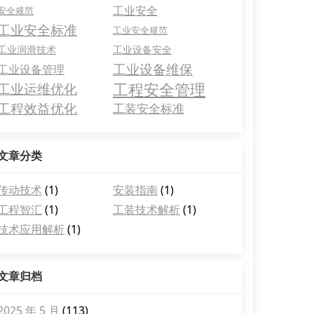
工业安全
安全规范
工业安全标准
工业安全规范
工业润滑技术
工业设备安全
工业设备维保
工业设备管理
工程安全管理
工业运维优化
工程效益优化
工装安全标准
文章分类
传动技术
(1)
安装指南
(1)
工程智汇
(1)
工装技术解析
(1)
技术应用解析
(1)
文章归档
2025 年 5 月
(113)