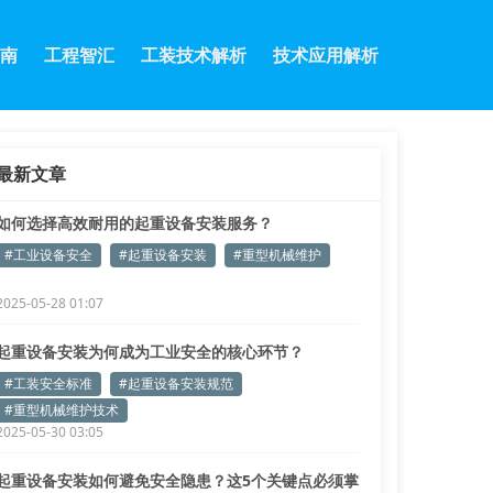
南
工程智汇
工装技术解析
技术应用解析
最新文章
如何选择高效耐用的起重设备安装服务？
#工业设备安全
#起重设备安装
#重型机械维护
2025-05-28 01:07
起重设备安装为何成为工业安全的核心环节？
#工装安全标准
#起重设备安装规范
#重型机械维护技术
2025-05-30 03:05
起重设备安装如何避免安全隐患？这5个关键点必须掌