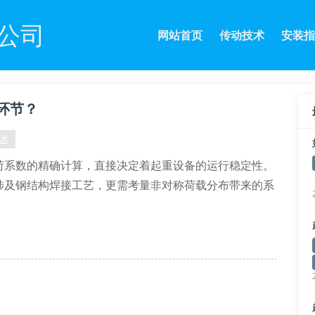
公司
网站首页
传动技术
安装指
环节？
技术
荷系数的精确计算，直接决定着起重设备的运行稳定性。
涉及钢结构焊接工艺，更需考量非对称荷载分布带来的系
》要求，设备安装必须执行三维坐标定位法，采用激光全站仪进行
需重点监控轨道平直度偏差和