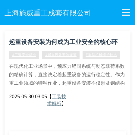
☰
上海施威重工成套有限公司
起重设备安装为何成为工业安全的核心环
节？
#工装安全标准
#起重设备安装规范
#重型机械维护技术
在现代化工业场景中，预应力锚固系统与动态载荷系数
的精确计算，直接决定着起重设备的运行稳定性。作为
重工业领域的特种作业，起重设备安装不仅涉及钢结构
焊接工艺，更需考量非对称荷载分布带来的系统性风
2025-05-30 03:05
【
工装技
险。
术解析
】
复合工况下的安装技术规范
根据gb/t 3811-2008《起重机设计规范》要求，设备安
装必须执行三维坐标定位法，采用激光全站仪进行轴线
校准。特别在双梁桥式起重机安装过程中，需重点监控