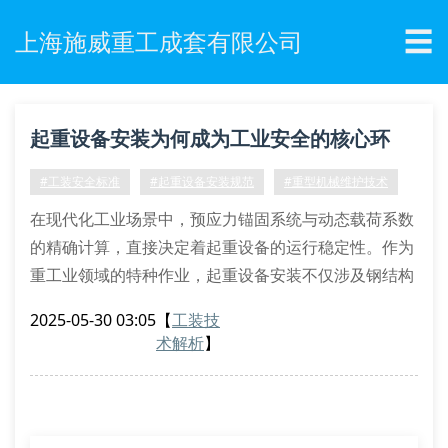
☰
上海施威重工成套有限公司
起重设备安装为何成为工业安全的核心环
节？
#工装安全标准
#起重设备安装规范
#重型机械维护技术
在现代化工业场景中，预应力锚固系统与动态载荷系数
的精确计算，直接决定着起重设备的运行稳定性。作为
重工业领域的特种作业，起重设备安装不仅涉及钢结构
焊接工艺，更需考量非对称荷载分布带来的系统性风
2025-05-30 03:05
【
工装技
险。
术解析
】
复合工况下的安装技术规范
根据gb/t 3811-2008《起重机设计规范》要求，设备安
装必须执行三维坐标定位法，采用激光全站仪进行轴线
校准。特别在双梁桥式起重机安装过程中，需重点监控