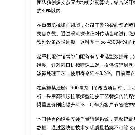
团队独创多支点应力均衡分配算法，结合碳纤
的30%以内。
在重型机械维护领域，公司开发的智能预诊断
关键参数。通过涡流探伤仪对传动齿轮进行微观
预判设备故障周期。这种基于iso 4309标准
起重机配件销售部门配备有专业选型数据库，
维度。针对港口机械特殊工况，提供镀锌层厚
渗氮处理工艺，使用寿命延长3.2倍。目前库
在实施某造船厂900吨龙门吊改造项目时，工
析，采用高强螺栓摩擦型连接工艺替换传统焊接节点
梁垂直静刚度提升42%，每年为客户节省维护成
本司特有的设备安装质量追溯系统，完整记录
数据。通过区块链技术实现质量档案不可篡改存储