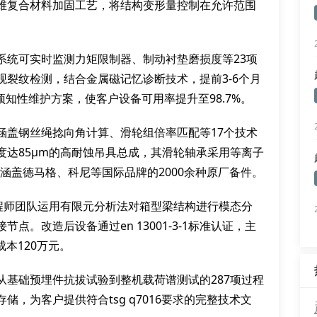
维复合材料加固工艺，将结构变形量控制在允许范围
系统可实时监测力矩限制器、制动衬垫磨损度等23项
裂纹检测，结合金属磁记忆诊断技术，提前3-6个月
的预知性维护方案，使客户设备可用率提升至98.7%。
涵盖钢丝绳捻向角计算、滑轮组倍率匹配等17个技术
度达85μm的高耐蚀吊具总成，其滑轮轴承采用等离子
存涵盖德马格、科尼等国际品牌的2000余种原厂备件。
程师团队运用有限元分析法对箱型梁结构进行模态分
。改造后设备通过en 13001-3-1标准认证，主
本120万元。
从基础预埋件抗拔试验到整机载荷谱测试的287项过程
，为客户提供符合tsg q7016要求的完整技术文