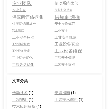
专业团队
传动系统优化
作业安全
作业安全规范
供应商选择
供应商评估标准
供应商选择标准
安全操作规范
工业安全
安全规范
工业安全标准
工业安全规范
工业设备安全
工业润滑技术
工业设备维保
工业设备管理
工业运维优化
工程安全管理
工程效益优化
工装安全标准
文章分类
传动技术
(1)
安装指南
(1)
工程智汇
(1)
工装技术解析
(1)
技术应用解析
(1)