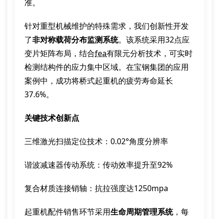
准。
针对重型机械维护的特殊需求，我们创新性开发
了
非对称载荷分布监测系统
。该系统采用32点应
变片矩阵布局，结合
fea
有限元分析技术，可实时
检测结构件的应力集中区域。在宝钢集团的应用
案例中，成功将桥式起重机的疲劳寿命延长
37.6%。
关键技术创新点
三维激光扫描定位技术：0.02°角度分辨率
谐波减速器传动系统：传动效率提升至92%
复合材质连接销轴：抗拉强度达1250mpa
起重机配件销售环节采用
生命周期管理系统
，每