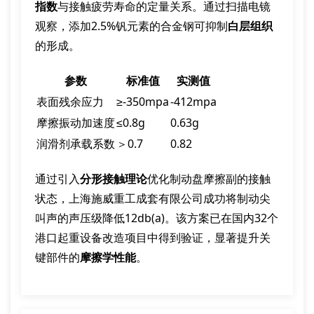
指数
与接触疲劳寿命的定量关系。通过扫描电镜
观察，添加2.5%钒元素的合金钢可抑制
白层组织
的形成。
参数
标准值
实测值
表面残余应力
≥-350mpa
-412mpa
摩擦振动加速度
≤0.8g
0.63g
润滑剂承载系数
＞0.7
0.82
通过引入
分形接触理论
优化制动盘摩擦副的接触
状态，上海施威重工成套有限公司成功将制动尖
叫声的声压级降低12db(a)。该方案已在国内32个
港口起重设备改造项目中得到验证，显著提升关
键部件的
摩擦学性能
。