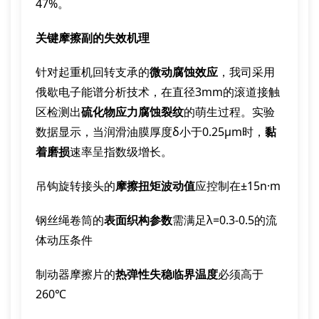
47%。
关键摩擦副的失效机理
针对起重机回转支承的
微动腐蚀效应
，我司采用
俄歇电子能谱分析技术，在直径3mm的滚道接触
区检测出
硫化物应力腐蚀裂纹
的萌生过程。实验
数据显示，当润滑油膜厚度δ小于0.25μm时，
黏
着磨损
速率呈指数级增长。
吊钩旋转接头的
摩擦扭矩波动值
应控制在±15n·m
钢丝绳卷筒的
表面织构参数
需满足λ=0.3-0.5的流
体动压条件
制动器摩擦片的
热弹性失稳临界温度
必须高于
260℃