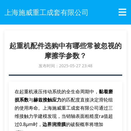
☰
上海施威重工成套有限公司
起重机配件选购中有哪些常被忽视的
摩擦学参数？
发布时间：2025-05-27 23:48
在起重机液压传动系统的全生命周期中，
黏着磨
损系数
与
赫兹接触应力
的匹配度直接决定滑轮组
的使用寿命。上海施威重工成套有限公司通过三
维接触力学建模发现，当销轴表面粗糙度ra值超
过0.8μm时，
边界润滑膜
的破裂概率将增加