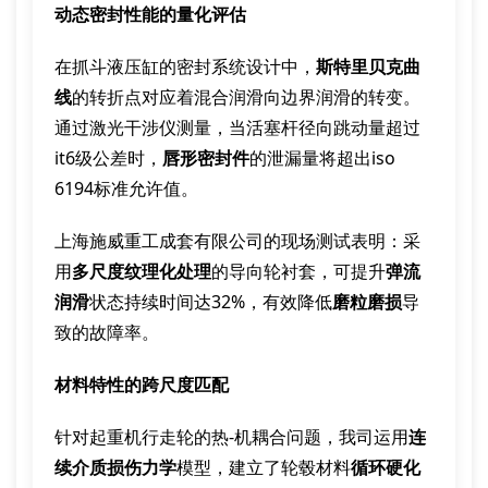
动态密封性能的量化评估
在抓斗液压缸的密封系统设计中，
斯特里贝克曲
线
的转折点对应着混合润滑向边界润滑的转变。
通过激光干涉仪测量，当活塞杆径向跳动量超过
it6级公差时，
唇形密封件
的泄漏量将超出iso
6194标准允许值。
上海施威重工成套有限公司的现场测试表明：采
用
多尺度纹理化处理
的导向轮衬套，可提升
弹流
润滑
状态持续时间达32%，有效降低
磨粒磨损
导
致的故障率。
材料特性的跨尺度匹配
针对起重机行走轮的热-机耦合问题，我司运用
连
续介质损伤力学
模型，建立了轮毂材料
循环硬化